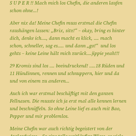
S U P E R !! Mach mich los Chefin, die anderen laufen
schon ohne…!
Aber nix da! Meine Chefin muss erstmal die Chefin
raushängen lassen: „Brix, sitz!“ – okay, bring es hinter
dich, denke ich…., dann macht es klick, …. mach
schon, schneller, sag es….. und dann „go!“ und los
gehts – keine Leine hält mich zurück….jippie yeah!!!
29 Kromis sind los …. beeindruckend! …..18 Rüden und
11 Hündinnen, rennen und schnuppern, hier und da
und von einem zu anderen…
Auch ich war erstmal beschäftigt mit den ganzen
Fellnasen. Die musste ich ja erst mal alle kennen lernen
und beschnüffeln. So ohne Leine lief es auch mit Bao,
Pepper und mir problemlos.
Meine Chefin war auch richtig begeistert von der
Auslaufwiese. „So eine tolle weitläufige Wiese, so viele