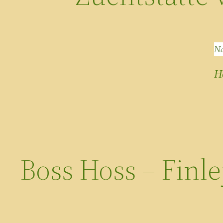
Na
H
Boss Hoss – Finle