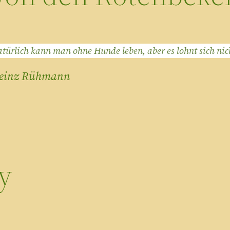
türlich kann man ohne Hunde leben, aber es lohnt sich nic
einz Rühmann
y