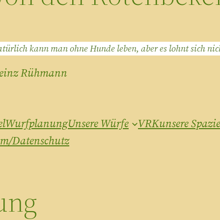
türlich kann man ohne Hunde leben, aber es lohnt sich nic
einz Rühmann
el
Wurfplanung
Unsere Würfe
VRK
unsere Spazi
um/Datenschutz
ung