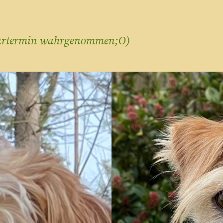
seurtermin wahrgenommen;O)