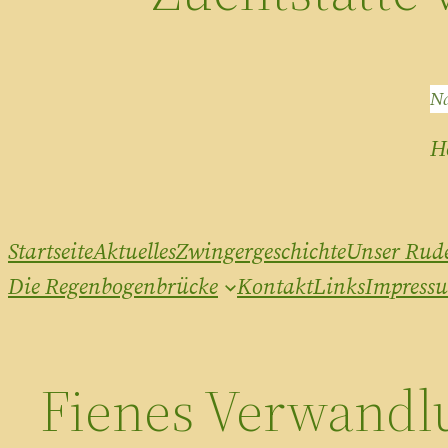
Na
H
Startseite
Aktuelles
Zwingergeschichte
Unser Rud
Die Regenbogenbrücke
Kontakt
Links
Impress
Fienes Verwandl