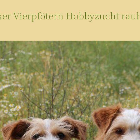
ker Vierpfötern Hobbyzucht rau